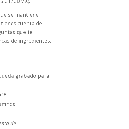
(US CT/CDMX).
ue se mantiene
 tienes cuenta de
guntas que te
rcas de ingredientes,
e queda grabado para
re.
lumnos.
enta de