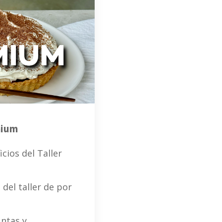
mium
cios del Taller
 del taller de por
ntas y