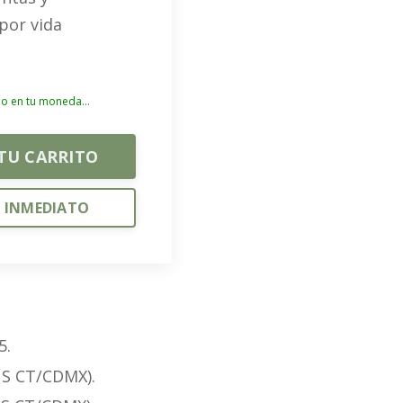
por vida
rlo en tu moneda...
TU CARRITO
 INMEDIATO
5.
US CT/CDMX).