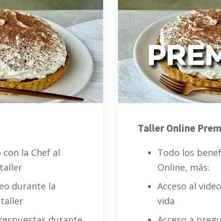
Taller Online Pre
 con la Chef al
Todo los benefi
taller
Online, más:
deo durante la
Acceso al video
taller
vida
 respuestas durante
Acceso a pregu