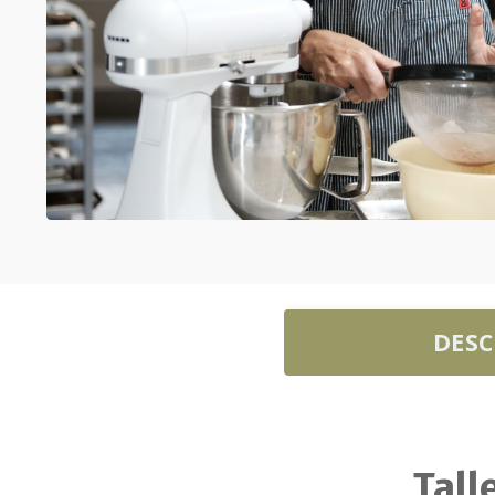
DESC
Tall