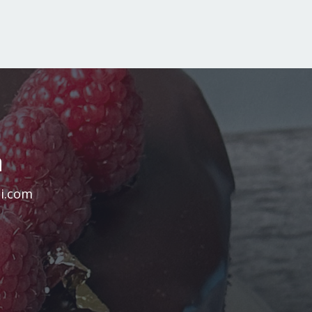
n
si.com