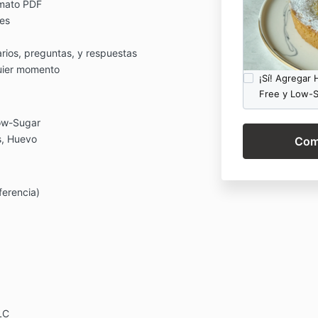
rmato PDF
les
ios, preguntas, y respuestas
uier momento
¡Sí! Agregar
Free y Low-S
Low-Sugar
s, Huevo
ferencia)
LC