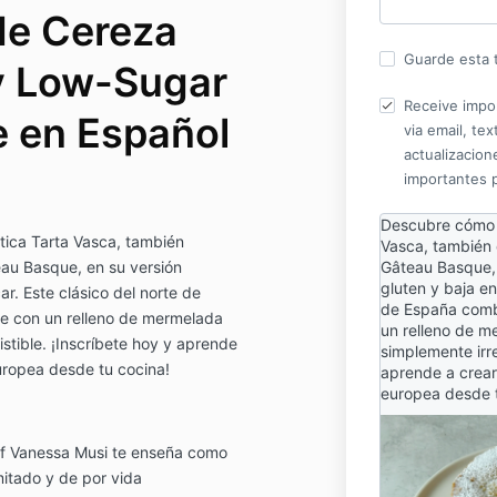
de Cereza
Guarde esta t
y Low-Sugar
Receive impo
ne en Español
via email, te
actualizacione
importantes 
Descubre cómo 
ica Tarta Vasca, también
Vasca, también
au Basque, en su versión
Gâteau Basque, 
gluten y baja en
ar. Este clásico del norte de
de España combi
te con un relleno de mermelada
un relleno de m
stible. ¡Inscríbete hoy y aprende
simplemente irre
europea desde tu cocina!
aprende a crear 
europea desde t
ef Vanessa Musi te enseña como
mitado y de por vida