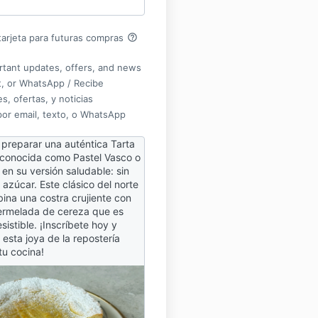
help_outline
arjeta para futuras compras
rtant updates, offers, and news
xt, or WhatsApp / Recibe
s, ofertas, y noticias
por email, texto, o WhatsApp
preparar una auténtica Tarta
 conocida como Pastel Vasco o
en su versión saludable: sin
 azúcar. Este clásico del norte
na una costra crujiente con
ermelada de cereza que es
sistible. ¡Inscríbete hoy y
esta joya de la repostería
u cocina!