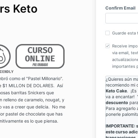
rs Keto
Confirm Email
Guarde esta t
Receive impo
via email, te
actualizacione
importantes 
bró como el "Pastel Millonario".
¿Quieres aún má
recomiendo mi c
ale $1 MILLON DE DOLARES. Así
Keto Cake
. ¡Es
mosas barritas Snickers que
va a encantar! 
n
relleno de caramelo, nougat, y
descuento
para
o vas a creer que delicia. No me
Para agregarlo a
ejor pastel de chocolate que has
ponerle palomita
nitivamente es lo que piensa.
IMPORTANTE: si
este curso adic
transacciones.