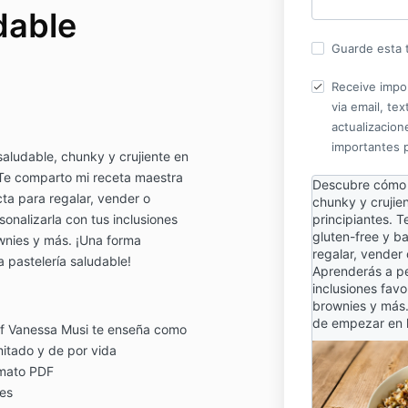
dable
Guarde esta t
Receive impo
via email, te
actualizacione
importantes 
aludable, chunky y crujiente en
. Te comparto mi receta maestra
Descubre cómo 
cta para regalar, vender o
chunky y crujien
onalizarla con tus inclusiones
principiantes. 
gluten-free y b
ownies y más. ¡Una forma
regalar, vender 
a pastelería saludable!
Aprenderás a pe
inclusiones favor
brownies y más. 
de empezar en l
ef Vanessa Musi te enseña como
mitado y de por vida
rmato PDF
les